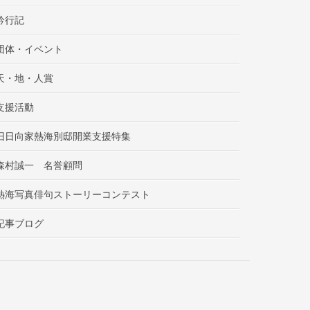
吟行記
団体・イベント
天・地・人賞
支援活動
旧日向家熱海別邸開業支援特集
森村誠一 名誉顧問
熱海写真俳句ストーリーコンテスト
記事ブログ