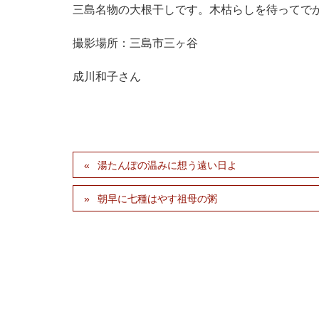
三島名物の大根干しです。木枯らしを待ってで
撮影場所：三島市三ヶ谷
成川和子さん
湯たんぽの温みに想う遠い日よ
朝早に七種はやす祖母の粥