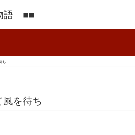
語 ■■
待ち
て風を待ち