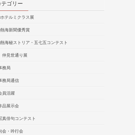
カテゴリー
■ホテルミクラス展
■熱海新聞優秀賞
□熱海秘ストリア・五七五コンテスト
仲見世通り展
事務局
事務局通信
会員活躍
作品展示会
写真俳句コンテスト
句会・吟行会