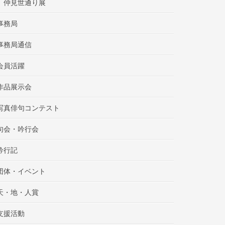
仲見世通り展
事務局
事務局通信
会員活躍
作品展示会
写真俳句コンテスト
句会・吟行会
吟行記
団体・イベント
天・地・人賞
支援活動