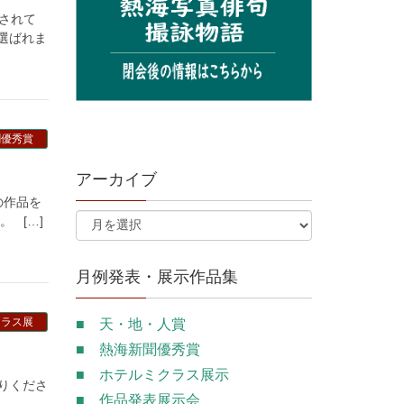
されて
選ばれま
聞優秀賞
アーカイブ
の作品を
 […]
月例発表・展示作品集
クラス展
■ 天・地・人賞
■ 熱海新聞優秀賞
■ ホテルミクラス展示
寄りくださ
■ 作品発表展示会