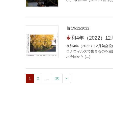
19/12/2022
令和4年（2022）
令和4年（2022）12月句会
ロナウィルスで集まるのを避
お今回から […]
1
2
…
10
»