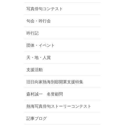
写真俳句コンテスト
句会・吟行会
吟行記
団体・イベント
天・地・人賞
支援活動
旧日向家熱海別邸開業支援特集
森村誠一 名誉顧問
熱海写真俳句ストーリーコンテスト
記事ブログ