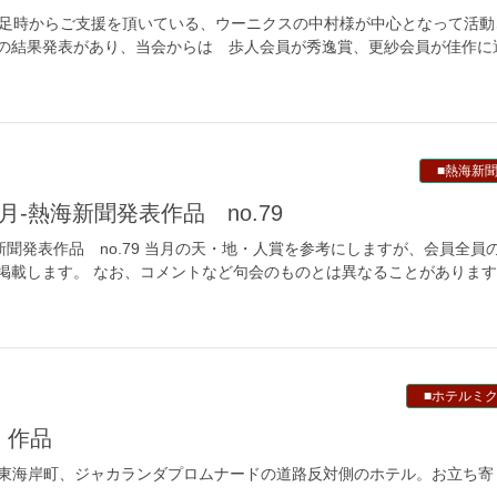
足時からご支援を頂いている、ウーニクスの中村様が中心となって活動
。秋の結果発表があり、当会からは 歩人会員が秀逸賞、更紗会員が佳作に
■熱海新
12月-熱海新聞発表作品 no.79
熱海新聞発表作品 no.79 当月の天・地・人賞を参考にしますが、会員全員
掲載します。 なお、コメントなど句会のものとは異なることがあります。
■ホテルミ
月 作品
品 東海岸町、ジャカランダプロムナードの道路反対側のホテル。お立ち
品