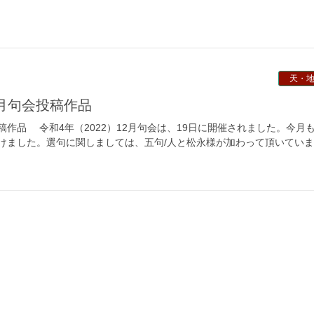
天・
12月句会投稿作品
投稿作品 令和4年（2022）12月句会は、19日に開催されました。今月
けました。選句に関しましては、五句/人と松永様が加わって頂いてい