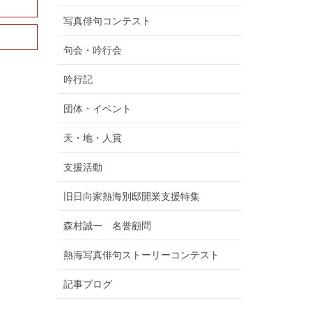
写真俳句コンテスト
句会・吟行会
吟行記
団体・イベント
天・地・人賞
支援活動
旧日向家熱海別邸開業支援特集
森村誠一 名誉顧問
熱海写真俳句ストーリーコンテスト
記事ブログ