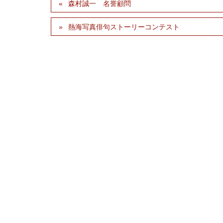
森村誠一 名誉顧問
熱海写真俳句ストーリーコンテスト