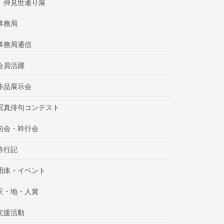
仲見世通り展
事務局
事務局通信
会員活躍
作品展示会
写真俳句コンテスト
句会・吟行会
吟行記
団体・イベント
天・地・人賞
支援活動