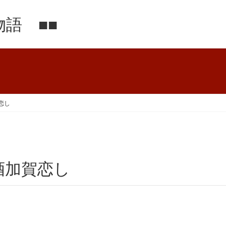
語 ■■
恋し
酒加賀恋し