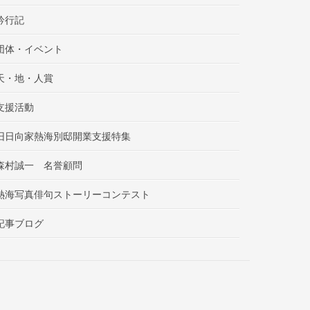
吟行記
団体・イベント
天・地・人賞
支援活動
旧日向家熱海別邸開業支援特集
森村誠一 名誉顧問
熱海写真俳句ストーリーコンテスト
記事ブログ