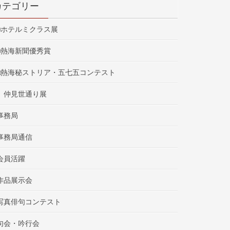
カテゴリー
■ホテルミクラス展
■熱海新聞優秀賞
□熱海秘ストリア・五七五コンテスト
仲見世通り展
事務局
事務局通信
会員活躍
作品展示会
写真俳句コンテスト
句会・吟行会