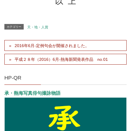
以 上
カテゴリー
天・地・人賞
2016年6月-定例句会が開催されました。
平成２８年（2016）6月-熱海新聞発表作品 no.01
HP-QR
承・熱海写真俳句撮詠物語