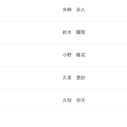
矢崎 歩人
鈴木 驟雨
小野 蝶花
久喜 更紗
久恒 仰天