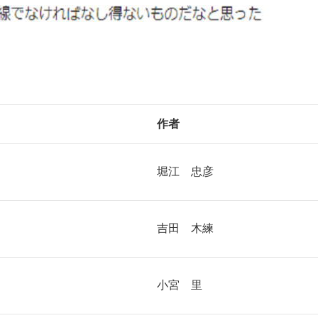
作者
堀江 忠彦
吉田 木練
小宮 里