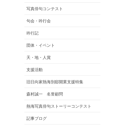
写真俳句コンテスト
句会・吟行会
吟行記
団体・イベント
天・地・人賞
支援活動
旧日向家熱海別邸開業支援特集
森村誠一 名誉顧問
熱海写真俳句ストーリーコンテスト
記事ブログ