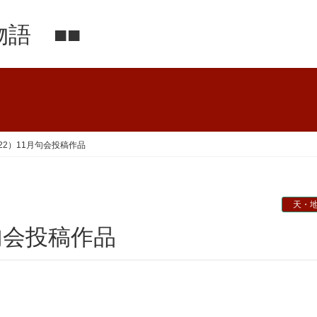
語 ■■
22）11月句会投稿作品
天・
月句会投稿作品