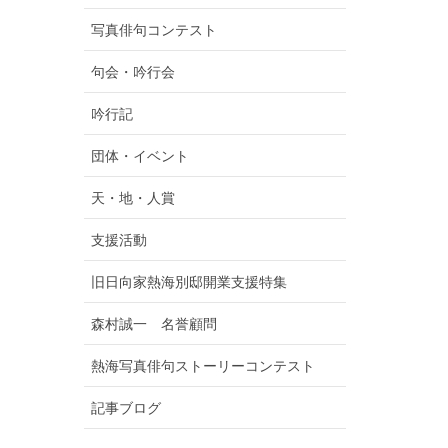
写真俳句コンテスト
句会・吟行会
吟行記
団体・イベント
天・地・人賞
支援活動
旧日向家熱海別邸開業支援特集
森村誠一 名誉顧問
熱海写真俳句ストーリーコンテスト
記事ブログ