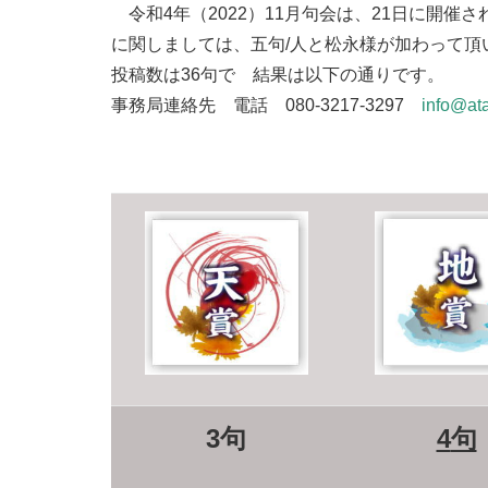
令和4年（2022）11月句会は、21日に開
に関しましては、五句/人と松永様が加わって頂
投稿数は36句で 結果は以下の通りです。
事務局連絡先 電話 080-3217-3297
info@at
3
句
4
句