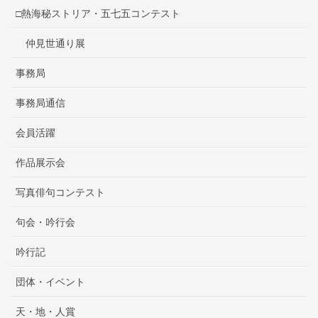
□熱海秘ストリア・五七五コンテスト
仲見世通り展
事務局
事務局通信
会員活躍
作品展示会
写真俳句コンテスト
句会・吟行会
吟行記
団体・イベント
天・地・人賞