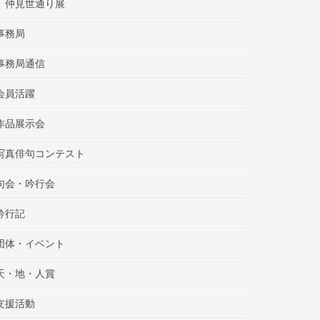
仲見世通り展
事務局
事務局通信
会員活躍
作品展示会
写真俳句コンテスト
句会・吟行会
吟行記
団体・イベント
天・地・人賞
支援活動